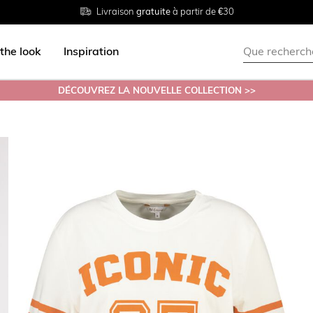
Livraison
Retour
Tailles du
gratuite
gratuit en magasin
38 au 54
à partir de €30
the look
Inspiration
DÉCOUVREZ LA NOUVELLE COLLECTION >>