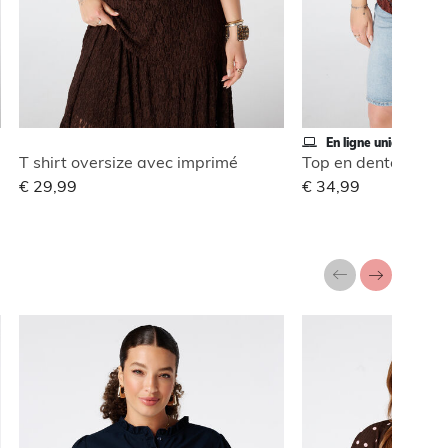
En ligne uniquement
T shirt oversize avec imprimé
Top en dentelle styl
€ 29,99
€ 34,99