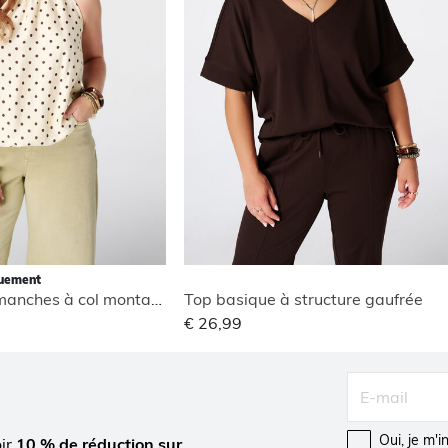
quement
Blouse sans manches à col montant
Top basique à structure gaufrée
€ 26,99
Oui, je m'
oir
10 % de réduction sur