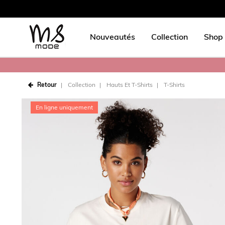
Nouveautés
Collection
Shop 
Retour
Collection
Hauts Et T-Shirts
T-Shirts
En ligne uniquement