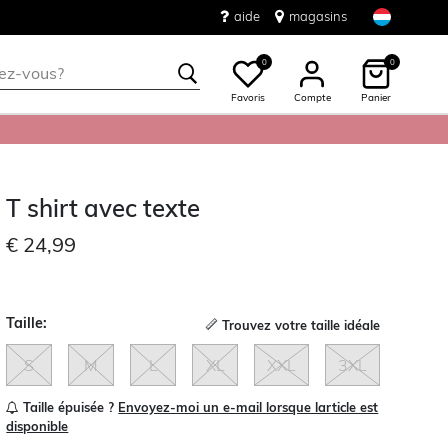
aide
magasins
0
0
Favoris
Compte
Panier
T shirt avec texte
€ 24,99
Taille:
Trouvez votre taille idéale
S
M
L
XL
XXL
3XL
Taille épuisée ?
Envoyez-moi un e-mail lorsque larticle est
disponible