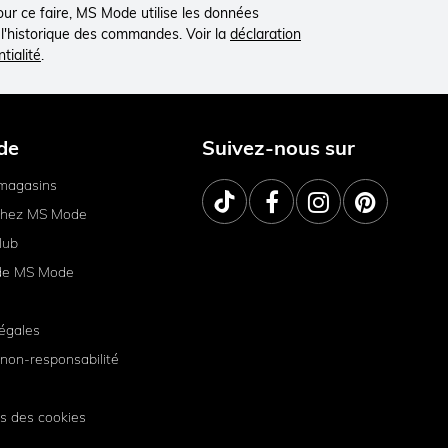
Pour ce faire, MS Mode utilise les données
à l'historique des commandes. Voir la
déclaration
tialité
.
de
Suivez-nous sur
magasins
 chez MS Mode
lub
de MS Mode
égales
non-responsabilité
s des cookies