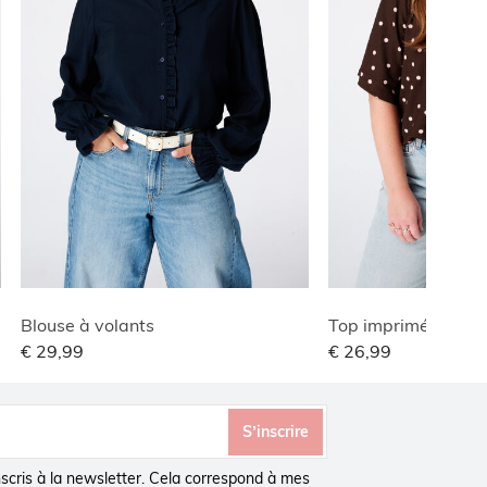
Blouse à volants
Top imprimé avec c
€ 29,99
€ 26,99
S’inscrire
inscris à la newsletter. Cela correspond à mes