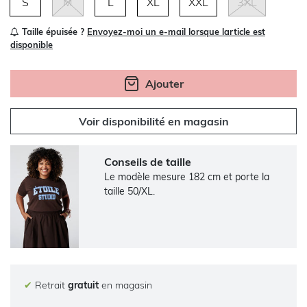
S
M
L
XL
XXL
3XL
Taille épuisée ?
Envoyez-moi un e-mail lorsque larticle est
disponible
Ajouter
Voir disponibilité en magasin
Conseils de taille
Le modèle mesure 182 cm et porte la
taille 50/XL.
✔
Retrait
gratuit
en magasin