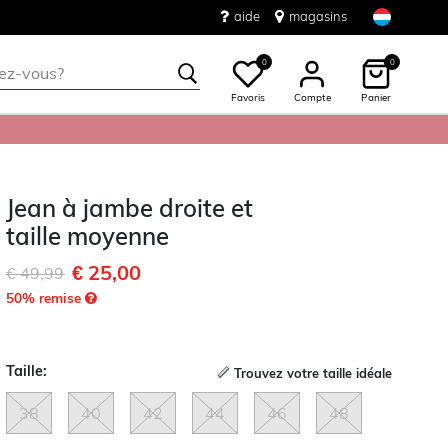
aide
magasins
0
0
Favoris
Compte
Panier
Jean à jambe droite et
taille moyenne
€ 25,00
Remise de
à
€ 49,99
50
% remise
Taille:
Trouvez votre taille idéale
38
40
42
44
46
48