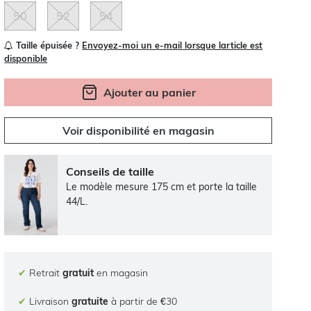
50
52
54
Taille épuisée ?
Envoyez-moi un e-mail lorsque larticle est
disponible
Ajouter au panier
Voir disponibilité en magasin
Conseils de taille
Le modèle mesure 175 cm et porte la taille
44/L.
✔
Retrait
gratuit
en magasin
✔
Livraison
gratuite
à partir de €30