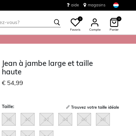
aide
magasins
0
0
Favoris
Compte
Panier
Jean à jambe large et taille
haute
€ 54,99
Taille:
Trouvez votre taille idéale
38
40
42
44
46
48