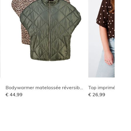
Bodywarmer matelassée réversible
Top imprimé avec c
€ 44,99
€ 26,99