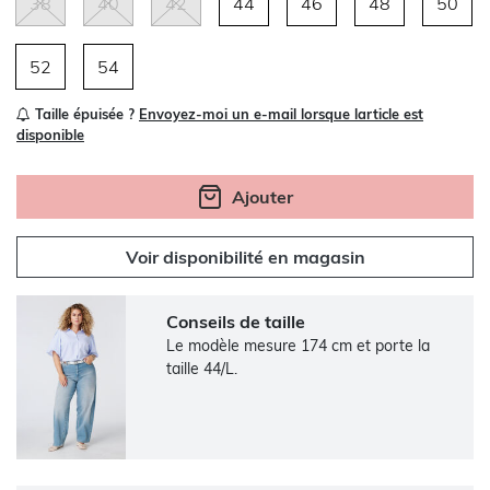
38
40
42
44
46
48
50
52
54
Taille épuisée ?
Envoyez-moi un e-mail lorsque larticle est
disponible
Ajouter
Voir disponibilité en magasin
Conseils de taille
Le modèle mesure 174 cm et porte la
taille 44/L.