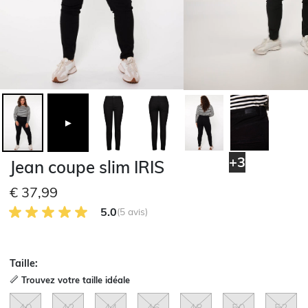
►
+3
Jean coupe slim IRIS
€ 37,99
5.0 sur 5 avis des clients
5.0
(5 avis)
Taille:
Trouvez votre taille idéale
40
42
44
46
48
50
52