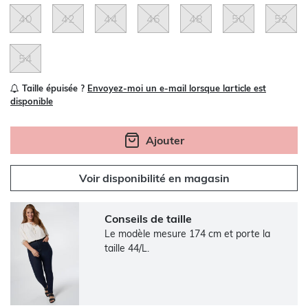
40
42
44
46
48
50
52
54
Taille épuisée ?
Envoyez-moi un e-mail lorsque larticle est
disponible
Ajouter
Voir disponibilité en magasin
Conseils de taille
Le modèle mesure 174 cm et porte la
taille 44/L.