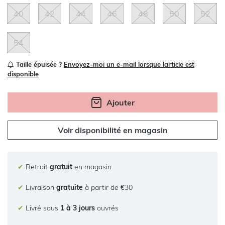
40
42
44
46
48
50
52
54
Taille épuisée ?
Envoyez-moi un e-mail lorsque larticle est
disponible
Ajouter
Voir disponibilité en magasin
✔
Retrait
gratuit
en magasin
✔
Livraison
gratuite
à partir de €30
✔
Livré sous
1 à 3 jours
ouvrés