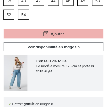
38
40
42
44
46
48
50
52
54
Ajouter
Voir disponibilité en magasin
Conseils de taille
Le modèle mesure 175 cm et porte la
taille 40/M.
✔
Retrait
gratuit
en magasin