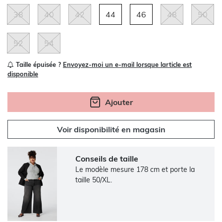
38
40
42
44
46
48
50
52
54
Taille épuisée ?
Envoyez-moi un e-mail lorsque larticle est
disponible
Ajouter
Voir disponibilité en magasin
Conseils de taille
Le modèle mesure 178 cm et porte la
taille 50/XL.