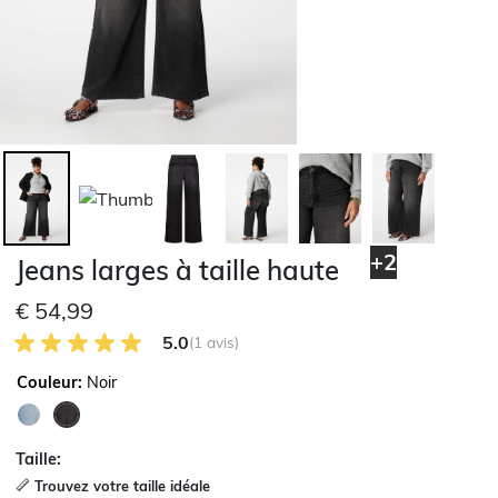
+2
Jeans larges à taille haute
€ 54,99
5.0 sur 5 avis des clients
5.0
(1 avis)
Couleur:
Noir
sélectionné
Taille:
Trouvez votre taille idéale