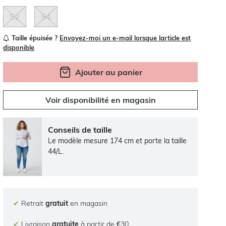
52
54
Taille épuisée ?
Envoyez-moi un e-mail lorsque larticle est
disponible
Ajouter au panier
Voir disponibilité en magasin
Conseils de taille
Le modèle mesure 174 cm et porte la taille
44/L.
✔
Retrait
gratuit
en magasin
✔
Livraison
gratuite
à partir de €30