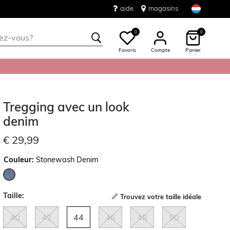
aide
magasins
0
0
Favoris
Compte
Panier
Tregging avec un look
denim
€ 29,99
Couleur:
Stonewash Denim
sélectionné
Taille:
Trouvez votre taille idéale
40
42
44
46
48
50