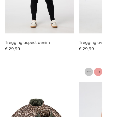
Tregging aspect denim
Tregging avec un l
€ 29,99
€ 29,99