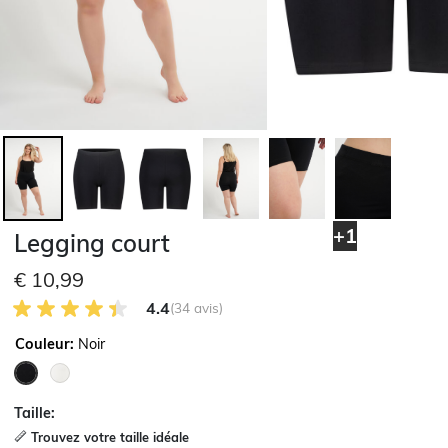
+1
Legging court
€ 10,99
4.4 sur 5 avis des clients
4.4
(34 avis)
Couleur:
Noir
sélectionné
Taille:
Trouvez votre taille idéale