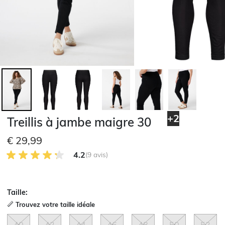
+2
Treillis à jambe maigre 30
€ 29,99
4.2 sur 5 avis des clients
4.2
(9 avis)
Taille:
Trouvez votre taille idéale
40
42
44
46
48
50
52