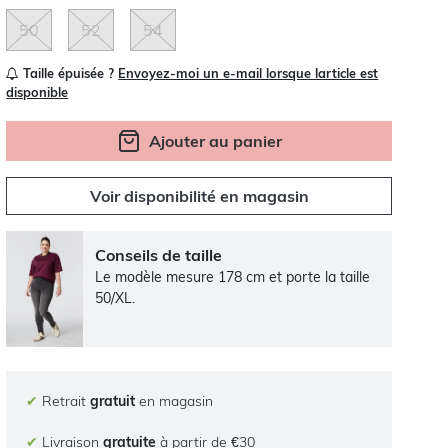
50
52
54
Taille épuisée ?
Envoyez-moi un e-mail lorsque larticle est
disponible
Ajouter au panier
Voir disponibilité en magasin
Conseils de taille
Le modèle mesure 178 cm et porte la taille
50/XL.
✔
Retrait
gratuit
en magasin
✔
Livraison
gratuite
à partir de €30