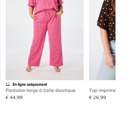
En ligne uniquement
Pantalon large à taille élastique
Top imprimé avec c
€ 44,99
€ 26,99