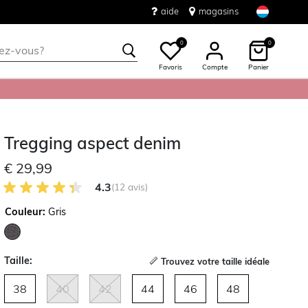
aide
magasins
0
0
Favoris
Compte
Panier
Tregging aspect denim
€ 29,99
4.3 sur 5 avis des clients
4.3
(12 avis)
Couleur:
Gris
sélectionné
Taille:
Trouvez votre taille idéale
38
40
42
44
46
48