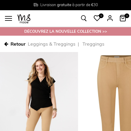
Livraison
Retour
Tailles du
gratuite
gratuit en magasin
38 au 54
à partir de €30
0
0
DÉCOUVREZ LA NOUVELLE COLLECTION >>
Retour
Leggings & Treggings
Treggings