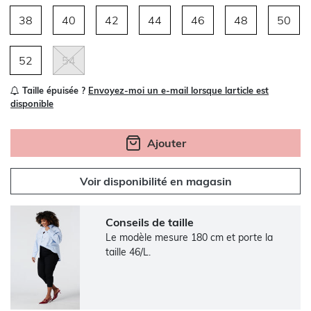
38
40
42
44
46
48
50
52
54
Taille épuisée ?
Envoyez-moi un e-mail lorsque larticle est
disponible
Ajouter
Voir disponibilité en magasin
Conseils de taille
Le modèle mesure 180 cm et porte la
taille 46/L.