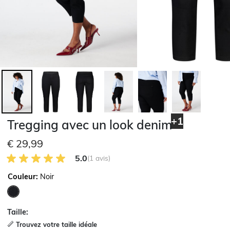
+1
Tregging avec un look denim
€ 29,99
5.0 sur 5 avis des clients
5.0
(1 avis)
Couleur:
Noir
sélectionné
Taille:
Trouvez votre taille idéale