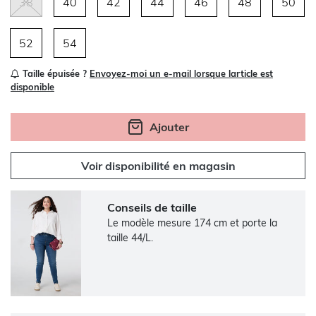
38
40
42
44
46
48
50
52
54
Taille épuisée ?
Envoyez-moi un e-mail lorsque larticle est
disponible
Ajouter
Voir disponibilité en magasin
Conseils de taille
Le modèle mesure 174 cm et porte la
taille 44/L.