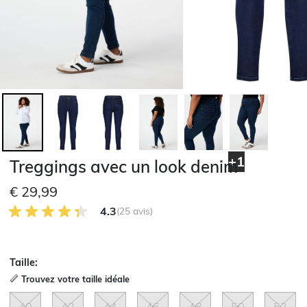
+1
Treggings avec un look denim
€ 29,99
4.3 sur 5 avis des clients
4.3
(25 avis)
Taille:
Trouvez votre taille idéale
40
42
44
46
48
50
52