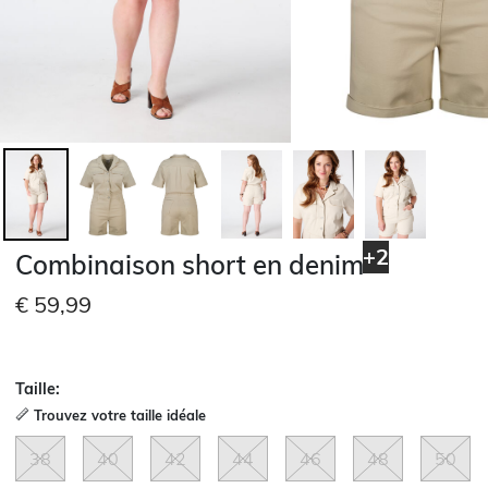
+2
Combinaison short en denim
€ 59,99
Taille:
Trouvez votre taille idéale
38
40
42
44
46
48
50