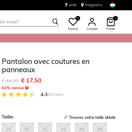
aide
magasins
0
0
Favoris
Compte
Panier
Pantalon avec coutures en
panneaux
€ 17,50
Remise de
à
€ 44,99
61
% remise
4.3 sur 5 avis des clients
4.3
(54 avis)
Taille:
Trouvez votre taille idéale
38
40
42
44
46
48