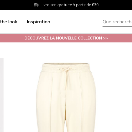
Livraison
Retour
Tailles du
gratuite
gratuit en magasin
38 au 54
à partir de €30
the look
Inspiration
DÉCOUVREZ LA NOUVELLE COLLECTION >>