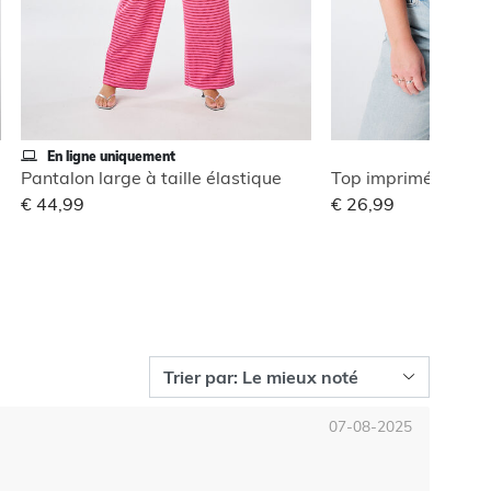
En ligne uniquement
Pantalon large à taille élastique
Top imprimé avec c
€ 44,99
€ 26,99
07-08-2025