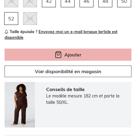
38
40
42
44
46
48
50
52
54
Taille épuisée ?
Envoyez-moi un e-mail lorsque larticle est
disponible
Ajouter
Voir disponibilité en magasin
Conseils de taille
Le modèle mesure 182 cm et porte la
taille 50/XL.