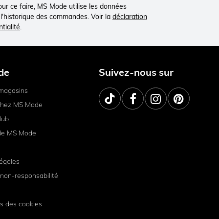
Pour ce faire, MS Mode utilise les données
à l'historique des commandes. Voir la
déclaration
tialité
.
de
Suivez-nous sur
magasins
 chez MS Mode
lub
de MS Mode
égales
non-responsabilité
s des cookies