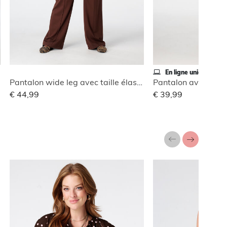
En ligne uniquement
Pantalon wide leg avec taille élastique
Pantalon avec taill
€ 44,99
€ 39,99