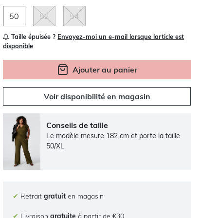
50
52
54
Taille épuisée ?
Envoyez-moi un e-mail lorsque larticle est
disponible
Ajouter au panier
Voir disponibilité en magasin
Conseils de taille
Le modèle mesure 182 cm et porte la taille
50/XL.
✔
Retrait
gratuit
en magasin
✔
Livraison
gratuite
à partir de €30