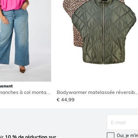
quement
Blouse sans manches à col montant
Bodywarmer matelassée réversi
€ 44,99
Oui, je m'
oir
10 % de réduction sur