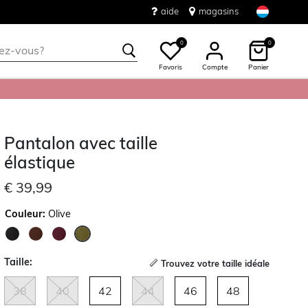
aide
magasins
0
0
Favoris
Compte
Panier
Pantalon avec taille
élastique
€ 39,99
Couleur:
Olive
sélectionné
Taille:
Trouvez votre taille idéale
38
40
42
44
46
48