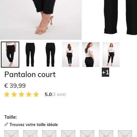
+1
Pantalon court
€ 39,99
5.0 sur 5 avis des clients
5.0
(2 avis)
Taille:
Trouvez votre taille idéale
40
42
44
46
48
50
52