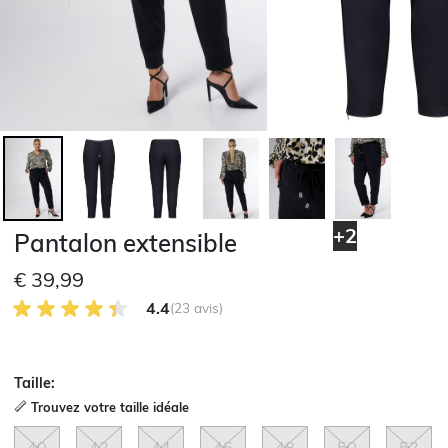
+2
Pantalon extensible
€ 39,99
4.4 sur 5 avis des clients
4.4
(23 avis)
Taille:
Trouvez votre taille idéale
40
42
44
46
48
50
52