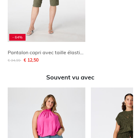
- 64%
Pantalon capri avec taille élastique
Remise de
à
€ 12,50
€ 34,99
Souvent vu avec