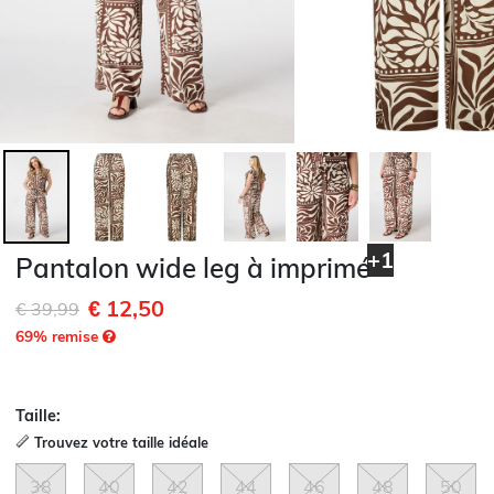
+1
Pantalon wide leg à imprimé
€ 12,50
Remise de
à
€ 39,99
69
% remise
Taille:
Trouvez votre taille idéale
38
40
42
44
46
48
50