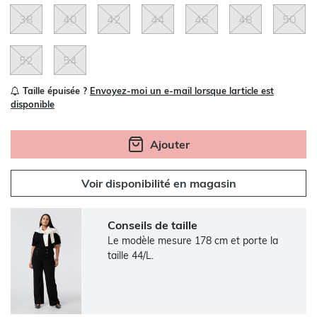
38
40
42
44
46
48
50
52
54
Taille épuisée ?
Envoyez-moi un e-mail lorsque larticle est
disponible
Ajouter
Voir disponibilité en magasin
Conseils de taille
Le modèle mesure 178 cm et porte la
taille 44/L.