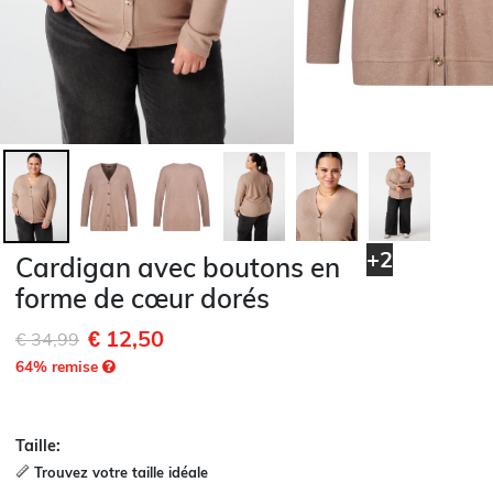
+2
Cardigan avec boutons en
forme de cœur dorés
€ 12,50
Remise de
à
€ 34,99
64
% remise
Taille:
Trouvez votre taille idéale