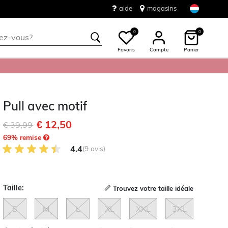
aide
magasins
0
0
Favoris
Compte
Panier
Pull avec motif
€ 12,50
Remise de
à
€ 39,99
69
% remise
4.4 sur 5 avis des clients
4.4
(9 avis)
Taille:
Trouvez votre taille idéale
S
M
L
XL
XXL
3XL