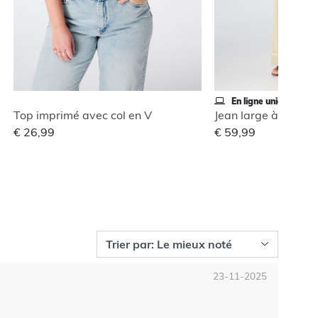
En ligne uniquement
ble
Top imprimé avec col en V
Jean large à revers
€ 26,99
€ 59,99
23-11-2025