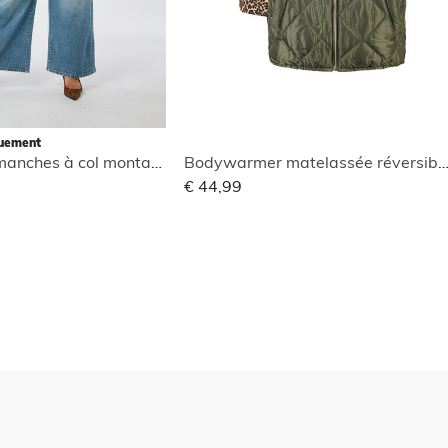
quement
Blouse sans manches à col montant
Bodywarmer matelassée réversi
€ 44,99