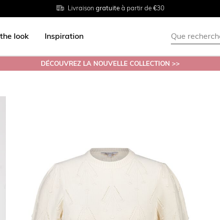
Livraison
Retour
Tailles du
gratuite
gratuit en magasin
38 au 54
à partir de €30
the look
Inspiration
DÉCOUVREZ LA NOUVELLE COLLECTION >>