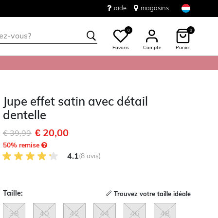
aide
magasins
0
0
Favoris
Compte
Panier
Jupe effet satin avec détail
dentelle
€ 20,00
Remise de
à
€ 39,99
50
% remise
4.1 sur 5 avis des clients
4.1
(8 avis)
Taille:
Trouvez votre taille idéale
38
40
42
44
46
48