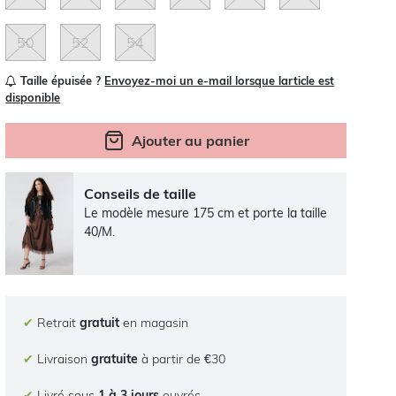
50
52
54
Taille épuisée ?
Envoyez-moi un e-mail lorsque larticle est
disponible
Ajouter au panier
Conseils de taille
Le modèle mesure 175 cm et porte la taille
40/M.
✔
Retrait
gratuit
en magasin
✔
Livraison
gratuite
à partir de €30
✔
Livré sous
1 à 3 jours
ouvrés