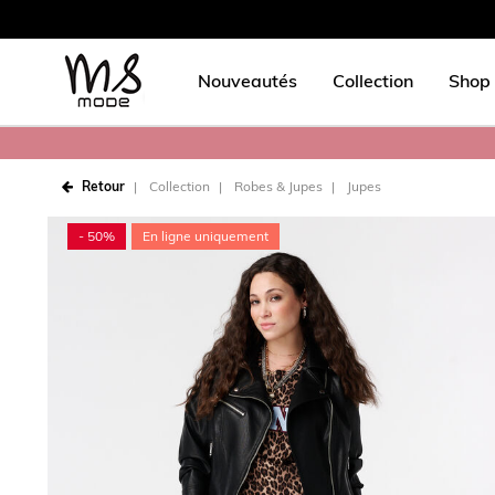
Nouveautés
Collection
Shop 
Retour
Collection
Robes & Jupes
Jupes
- 50%
En ligne uniquement