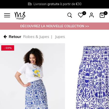
Livraison
Retour
Tailles du
gratuite
gratuit en magasin
38 au 54
à partir de €30
0
0
DÉCOUVREZ LA NOUVELLE COLLECTION >>
Retour
Robes & Jupes
Jupes
- 69%