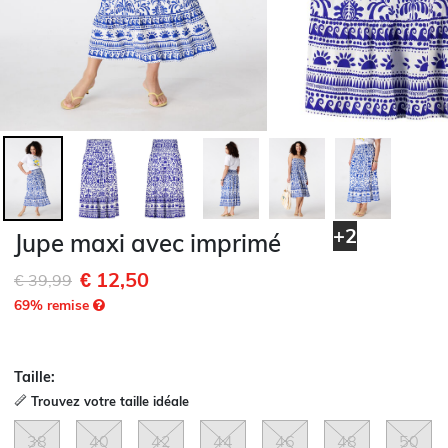
+2
Jupe maxi avec imprimé
€ 12,50
Remise de
à
€ 39,99
69
% remise
Taille:
Trouvez votre taille idéale
38
40
42
44
46
48
50