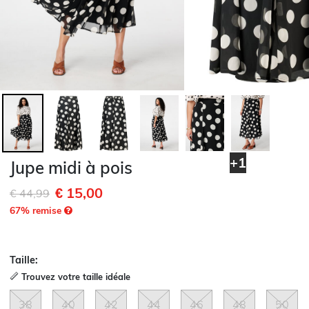
+1
Jupe midi à pois
€ 15,00
Remise de
à
€ 44,99
67
% remise
Taille:
Trouvez votre taille idéale
38
40
42
44
46
48
50