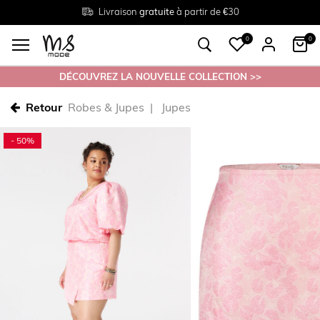
Livraison
Retour
Tailles du
gratuite
gratuit en magasin
38 au 54
à partir de €30
0
0
DÉCOUVREZ LA NOUVELLE COLLECTION >>
Retour
Robes & Jupes
Jupes
- 50%