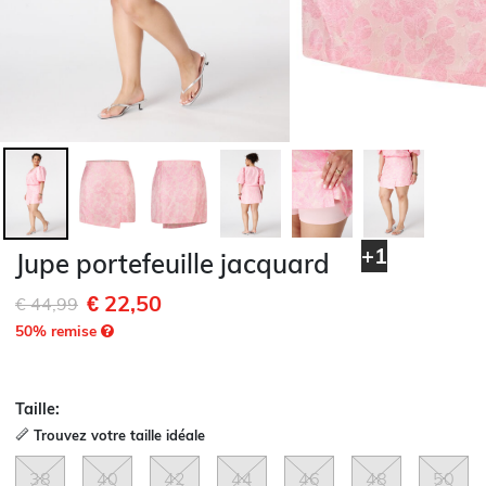
+1
Jupe portefeuille jacquard
€ 22,50
Remise de
à
€ 44,99
50
% remise
Taille:
Trouvez votre taille idéale
38
40
42
44
46
48
50