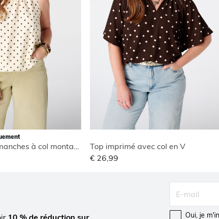
quement
Blouse sans manches à col montant
Top imprimé avec col en V
€ 26,99
Oui, je m'
oir
10 % de réduction sur