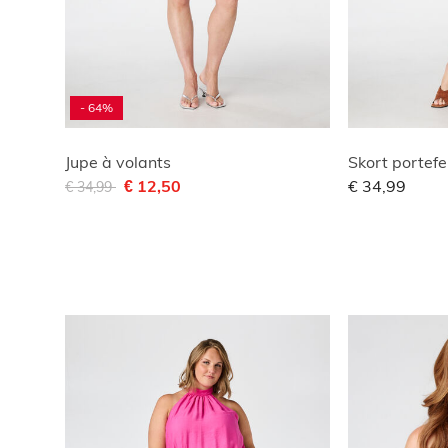
- 64%
Jupe à volants
Skort portefeu
Remise de
à
€ 12,50
€ 34,99
€ 34,99