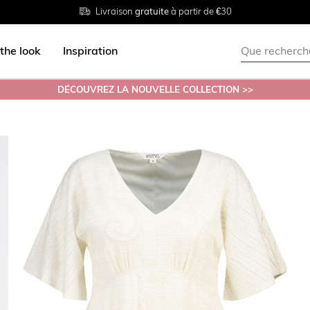
Livraison
Retour
Tailles du
gratuite
gratuit en magasin
38 au 54
à partir de €30
the look
Inspiration
DÉCOUVREZ LA NOUVELLE COLLECTION >>