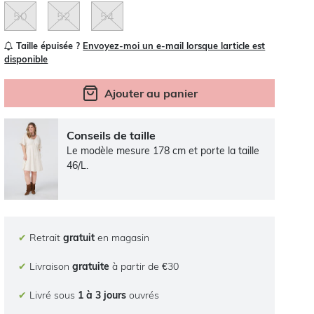
50
52
54
Taille épuisée ?
Envoyez-moi un e-mail lorsque larticle est
disponible
Ajouter au panier
Conseils de taille
Le modèle mesure 178 cm et porte la taille
46/L.
✔
Retrait
gratuit
en magasin
✔
Livraison
gratuite
à partir de €30
✔
Livré sous
1 à 3 jours
ouvrés