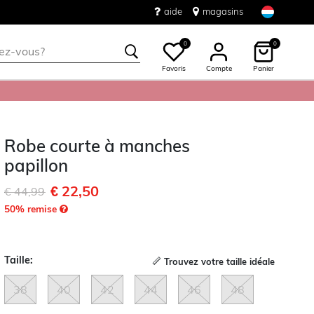
aide
magasins
0
0
Favoris
Compte
Panier
Robe courte à manches
papillon
€ 22,50
Remise de
à
€ 44,99
50
% remise
Taille:
Trouvez votre taille idéale
38
40
42
44
46
48