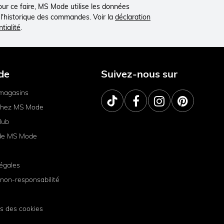
Pour ce faire, MS Mode utilise les données
à l'historique des commandes. Voir la
déclaration
tialité
.
de
Suivez-nous sur
magasins
 chez MS Mode
lub
de MS Mode
égales
non-responsabilité
s des cookies