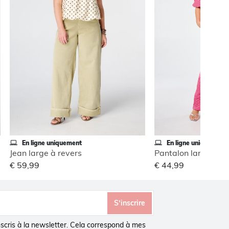
En ligne uniquement
En ligne uniquement
Jean large à revers
Pantalon large à tai
€ 59,99
€ 44,99
S’inscrire
inscris à la newsletter. Cela correspond à mes