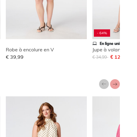
- 64%
En ligne uniquement
Robe à encolure en V
Jupe à volants
Remise de
à
€ 39,99
€ 12,50
€ 34,99