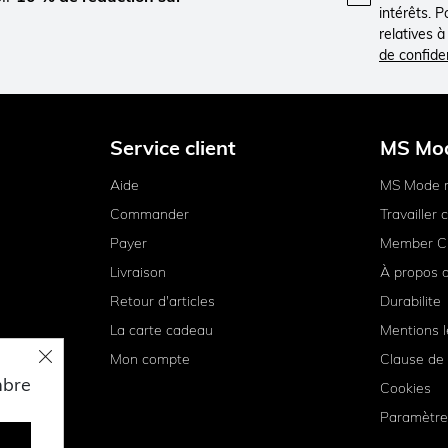
intérêts. 
relatives 
de confiden
Service client
MS Mo
Aide
MS Mode 
Commander
Travailler
Payer
Member C
Livraison
À propos 
Retour d'articles
Durabilite
La carte cadeau
Mentions l
Mon compte
Clause de 
mbre
Cookies
Paramètre