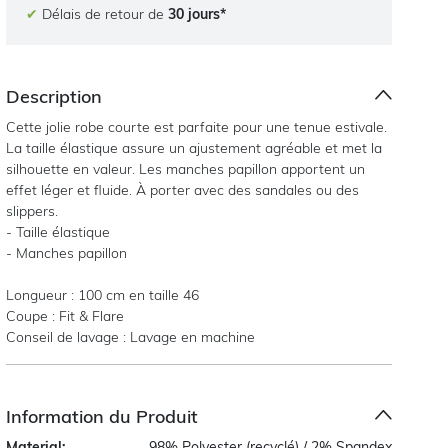
✔
Délais de retour de
30 jours*
Description
Cette jolie robe courte est parfaite pour une tenue estivale.
La taille élastique assure un ajustement agréable et met la
silhouette en valeur. Les manches papillon apportent un
effet léger et fluide. À porter avec des sandales ou des
slippers.
- Taille élastique
- Manches papillon
Longueur : 100 cm en taille 46
Coupe : Fit & Flare
Conseil de lavage : Lavage en machine
Information du Produit
Material:
98% Polyester (recyclé) / 2% Spandex