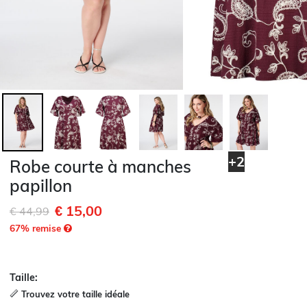
+2
Robe courte à manches
papillon
€ 15,00
Remise de
à
€ 44,99
67
% remise
Taille:
Trouvez votre taille idéale