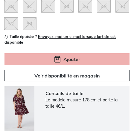
38
40
42
44
46
48
50
52
54
Taille épuisée ?
Envoyez-moi un e-mail lorsque larticle est
disponible
Ajouter
Voir disponibilité en magasin
Conseils de taille
Le modèle mesure 178 cm et porte la
taille 46/L.