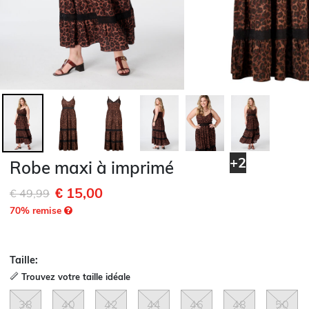
+2
Robe maxi à imprimé
€ 15,00
Remise de
à
€ 49,99
70
% remise
Taille:
Trouvez votre taille idéale
38
40
42
44
46
48
50