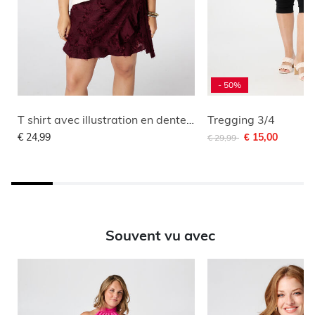
- 50%
T shirt avec illustration en dentelle
Tregging 3/4
Remise de
à
€ 24,99
€ 15,00
€ 29,99
Souvent vu avec