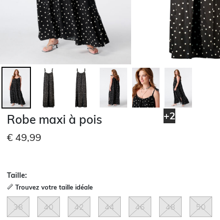
+2
Robe maxi à pois
€ 49,99
Taille:
Trouvez votre taille idéale
38
40
42
44
46
48
50