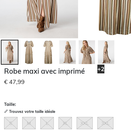
+2
Robe maxi avec imprimé
€ 47,99
Taille:
Trouvez votre taille idéale
S
M
L
XL
XXL
3XL