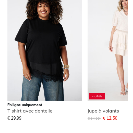
- 64%
En ligne uniquement
T shirt avec dentelle
Jupe à volants
Remise de
à
€ 29,99
€ 12,50
€ 34,99