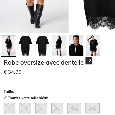
+2
Robe oversize avec dentelle
€ 34,99
Taille:
Trouvez votre taille idéale
S
M
L
XL
XXL
3XL