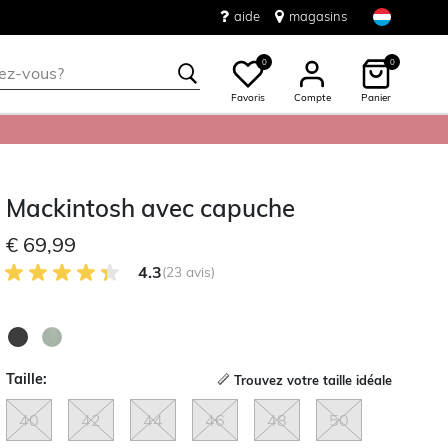
aide
magasins
0
0
Favoris
Compte
Panier
Mackintosh avec capuche
€ 69,99
4.3 sur 5 avis des clients
4.3
(23 avis)
Taille:
Trouvez votre taille idéale
40
42
44
46
48
50