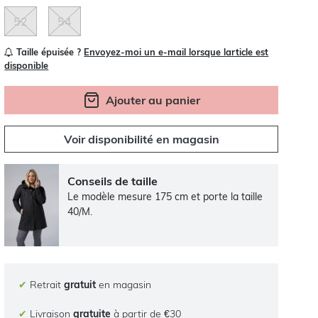
52
54
Taille épuisée ?
Envoyez-moi un e-mail lorsque larticle est
disponible
Ajouter au panier
Voir disponibilité en magasin
Conseils de taille
Le modèle mesure 175 cm et porte la taille
40/M.
✔
Retrait
gratuit
en magasin
✔
Livraison
gratuite
à partir de €30