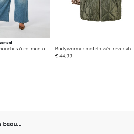
quement
Blouse sans manches à col montant
Bodywarmer matelassée réversi
€ 44,99
 beau...