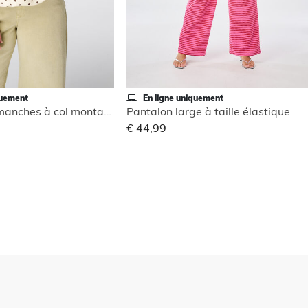
quement
En ligne uniquement
Blouse sans manches à col montant
Pantalon large à taille élastique
€ 44,99