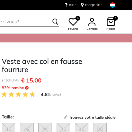
aide
magasins
0
0
Favoris
Compte
Panier
Veste avec col en fausse
fourrure
€ 15,00
Remise de
à
€ 89,99
83
% remise
4.8 sur 5 avis des clients
4.8
(5 avis)
Taille:
Trouvez votre taille idéale
40
42
44
46
48
50