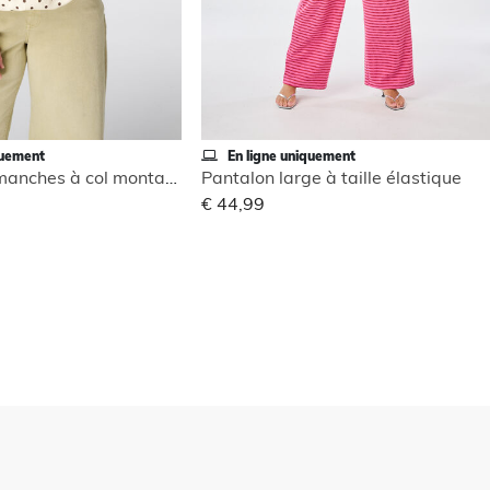
quement
En ligne uniquement
Blouse sans manches à col montant
Pantalon large à taille élastique
€ 44,99