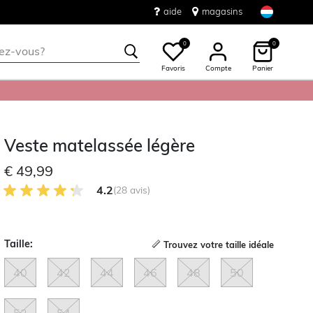
aide
magasins
0
0
Favoris
Compte
Panier
Veste matelassée légère
€ 49,99
4.2 sur 5 avis des clients
4.2
(28 avis)
Taille:
Trouvez votre taille idéale
40
42
44
46
48
50