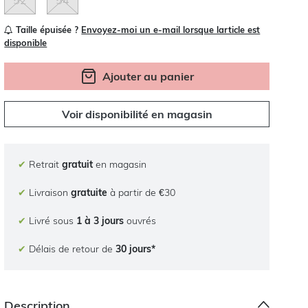
52
54
Taille épuisée ?
Envoyez-moi un e-mail lorsque larticle est
disponible
Ajouter au panier
Voir disponibilité en magasin
✔
Retrait
gratuit
en magasin
✔
Livraison
gratuite
à partir de €30
✔
Livré sous
1 à 3 jours
ouvrés
✔
Délais de retour de
30 jours*
Description