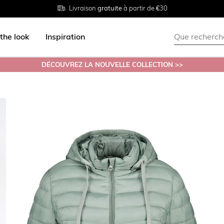
Livraison
Retour
Tailles du
gratuite
gratuit en magasin
38 au 54
à partir de €30
the look
Inspiration
DÉCOUVREZ LA NOUVELLE COLLECTION >>