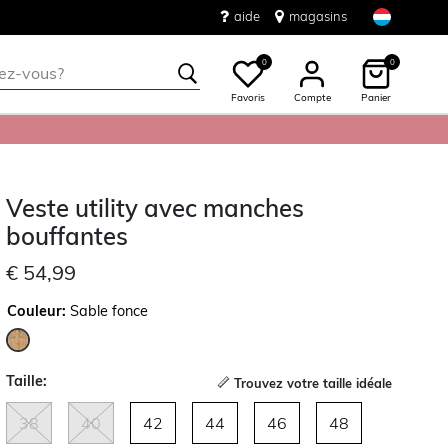
aide
magasins
0
0
Favoris
Compte
Panier
Veste utility avec manches
bouffantes
€ 54,99
Couleur:
Sable fonce
sélectionné
Taille:
Trouvez votre taille idéale
38
40
42
44
46
48