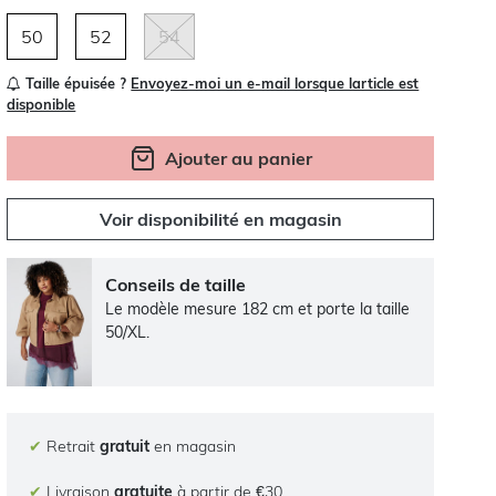
50
52
54
Taille épuisée ?
Envoyez-moi un e-mail lorsque larticle est
disponible
Ajouter au panier
Voir disponibilité en magasin
Conseils de taille
Le modèle mesure 182 cm et porte la taille
50/XL.
✔
Retrait
gratuit
en magasin
✔
Livraison
gratuite
à partir de €30