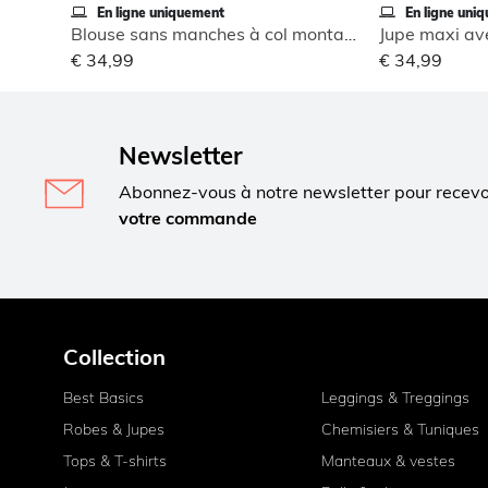
En ligne uniquement
En ligne uni
Blouse sans manches à col montant
Jupe maxi ave
€ 34,99
€ 34,99
Newsletter
Abonnez-vous à notre newsletter pour recev
votre commande
Collection
Best Basics
Leggings & Treggings
Robes & Jupes
Chemisiers & Tuniques
Tops & T-shirts
Manteaux & vestes