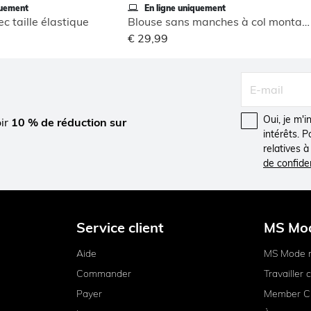
quement
En ligne uniquement
c taille élastique
Blouse sans manches à col montant
€ 29,99
Oui, je m'
oir
10 % de réduction sur
intérêts. 
relatives 
de confiden
Service client
MS Mo
Aide
MS Mode 
Commander
Travailler
Payer
Member C