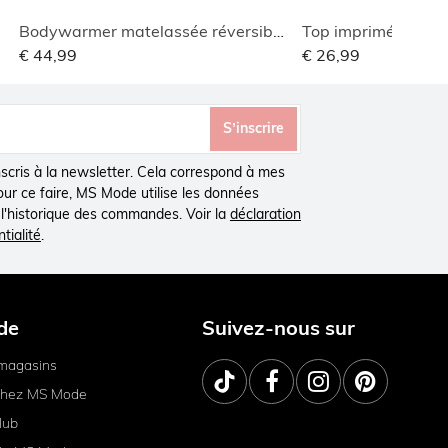
Bodywarmer matelassée réversible
Top imprimé avec c
€ 44,99
€ 26,99
S’inscrire
inscris à la newsletter. Cela correspond à mes
Pour ce faire, MS Mode utilise les données
à l'historique des commandes. Voir la
déclaration
tialité
.
de
Suivez-nous sur
magasins
 chez MS Mode
lub