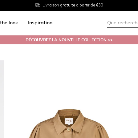
Livraison
Retour
Tailles du
gratuite
gratuit en magasin
38 au 54
à partir de €30
the look
Inspiration
DÉCOUVREZ LA NOUVELLE COLLECTION >>