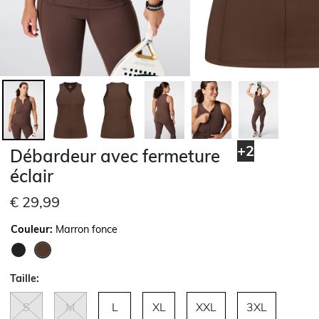
+2
Débardeur avec fermeture
éclair
€ 29,99
Couleur:
Marron fonce
sélectionné
Taille:
S
M
L
XL
XXL
3XL