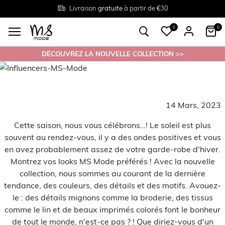
Livraison
Retour
Tailles du
gratuite
gratuit en magasin
38 au 54
à partir de €30
0
0
DÉCOUVREZ LA NOUVELLE COLLECTION >>
14 Mars, 2023
Cette saison, nous vous célébrons…! Le soleil est plus
souvent au rendez-vous, il y a des ondes positives et vous
en avez probablement assez de votre garde-robe d'hiver.
Montrez vos looks MS Mode préférés ! Avec la nouvelle
collection, nous sommes au courant de la dernière
tendance, des couleurs, des détails et des motifs. Avouez-
le : des détails mignons comme la broderie, des tissus
comme le lin et de beaux imprimés colorés font le bonheur
de tout le monde, n'est-ce pas ? ! Que diriez-vous d'un