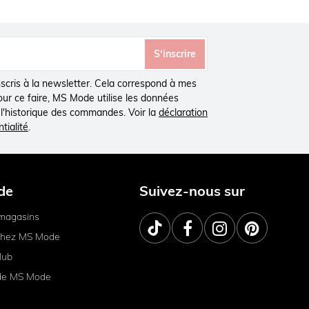
S’inscrire
inscris à la newsletter. Cela correspond à mes
Pour ce faire, MS Mode utilise les données
à l'historique des commandes. Voir la
déclaration
tialité
.
de
Suivez-nous sur
magasins
 chez MS Mode
lub
de MS Mode