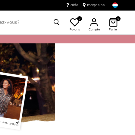
aide
magasins
0
0
Favoris
Compte
Panier