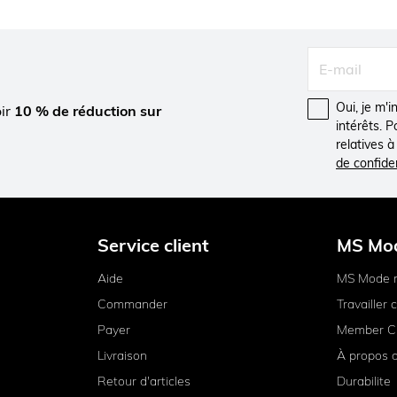
Oui, je m'
oir
10 % de réduction sur
intérêts. 
relatives 
de confiden
Service client
MS Mo
Aide
MS Mode 
Commander
Travailler
Payer
Member C
Livraison
À propos 
Retour d'articles
Durabilite