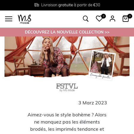
Livraison
Retour
Tailles du
gratuite
gratuit en magasin
38 au 54
à partir de €30
0
0
DÉCOUVREZ LA NOUVELLE COLLECTION >>
3 Marz 2023
Aimez-vous le style bohème ? Alors
ne manquez pas les éléments
brodés, les imprimés tendance et