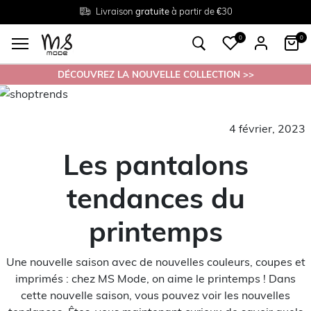
Livraison
Retour
Tailles du
gratuite
gratuit en magasin
38 au 54
à partir de €30
0
0
DÉCOUVREZ LA NOUVELLE COLLECTION >>
4 février, 2023
Les pantalons
tendances du
printemps
Une nouvelle saison avec de nouvelles couleurs, coupes et
imprimés : chez MS Mode, on aime le printemps ! Dans
cette nouvelle saison, vous pouvez voir les nouvelles