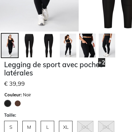
+2
Legging de sport avec poches
latérales
€ 39,99
Couleur:
Noir
sélectionné
Taille:
S
M
L
XL
XXL
3XL