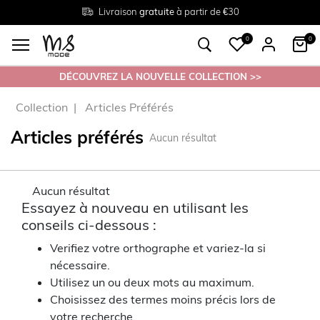
Livraison
Retour
Tailles du
gratuite
gratuit en magasin
38 au 54
à partir de €30
0
0
DÉCOUVREZ LA NOUVELLE COLLECTION >>
Collection
Articles Préférés
Articles préférés
Aucun résultat
Aucun résultat
Essayez à nouveau en utilisant les
conseils ci-dessous :
Verifiez votre orthographe et variez-la si
nécessaire.
Utilisez un ou deux mots au maximum.
Choisissez des termes moins précis lors de
votre recherche.