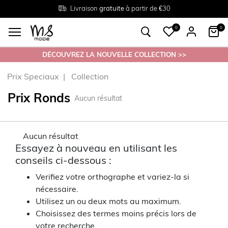
Livraison
Retour
Tailles du
gratuite
gratuit en magasin
38 au 54
à partir de €30
0
0
DÉCOUVREZ LA NOUVELLE COLLECTION >>
Prix Speciaux
Collection
Prix Ronds
Aucun résultat
Aucun résultat
Essayez à nouveau en utilisant les
conseils ci-dessous :
Verifiez votre orthographe et variez-la si
nécessaire.
Utilisez un ou deux mots au maximum.
Choisissez des termes moins précis lors de
votre recherche.